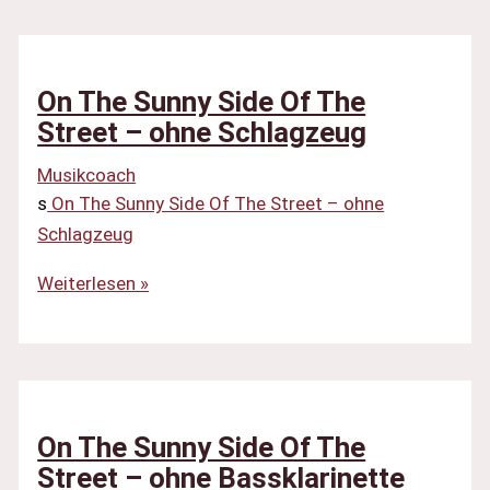
Side
Of
The
On The Sunny Side Of The
Street
Street – ohne Schlagzeug
–
Musikcoach
ohne
s
On The Sunny Side Of The Street – ohne
Schlagzeug
Schlagzeug
/
ohne
On
Weiterlesen »
Melodie
The
Sunny
Side
Of
The
On The Sunny Side Of The
Street
Street – ohne Bassklarinette