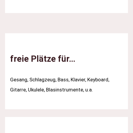
The
Sunny
Side
Of
The
Street
–
freie Plätze für…
Komplett
Gesang, Schlagzeug, Bass, Klavier, Keyboard,
Gitarre, Ukulele, Blasinstrumente, u.a.