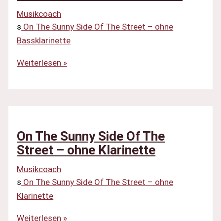
–
Musikcoach
ohne
s
On The Sunny Side Of The Street – ohne
Schlagzeug
Bassklarinette
On
Weiterlesen »
The
Sunny
Side
Of
The
On The Sunny Side Of The
Street
Street – ohne Klarinette
–
Musikcoach
ohne
s
On The Sunny Side Of The Street – ohne
Bassklarinette
Klarinette
On
Weiterlesen »