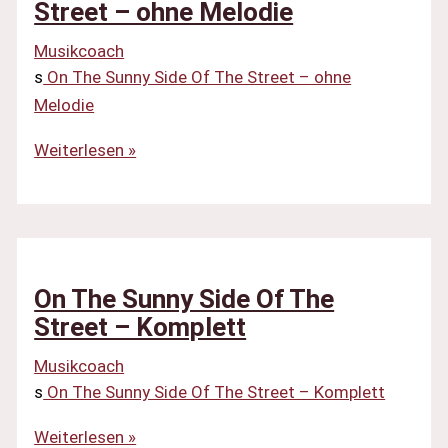
Street
Street – ohne Melodie
–
Musikcoach
ohne
s
On The Sunny Side Of The Street – ohne
Flöte
Melodie
On
Weiterlesen »
The
Sunny
Side
Of
The
On The Sunny Side Of The
Street
Street – Komplett
–
Musikcoach
ohne
s
On The Sunny Side Of The Street – Komplett
Melodie
On
Weiterlesen »