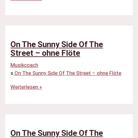
The
Sunny
Side
Of
The
On The Sunny Side Of The
Street
Street – ohne Flöte
–
Musikcoach
ohne
s
On The Sunny Side Of The Street – ohne Flöte
Klarinette
On
Weiterlesen »
The
Sunny
Side
Of
The
On The Sunny Side Of The