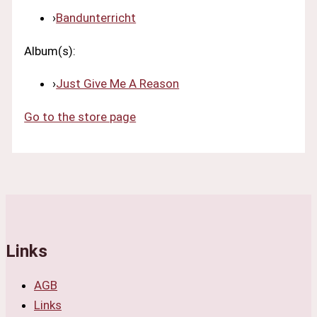
›
Bandunterricht
Album(s):
›
Just Give Me A Reason
Go to the store page
Links
AGB
Links