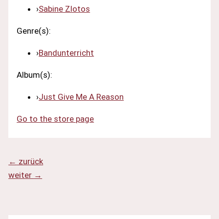
›
Sabine Zlotos
Genre(s):
›
Bandunterricht
Album(s):
›
Just Give Me A Reason
Go to the store page
←
zurück
weiter
→