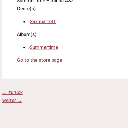
Summertime – minus AS2
Genre(s):
›
Saxquartett
Album(s):
›
Summertime
Go to the store page
←
zurück
weiter
→