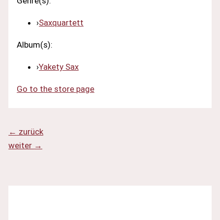
Genre(s):
›
Saxquartett
Album(s):
›
Yakety Sax
Go to the store page
←
zurück
weiter
→