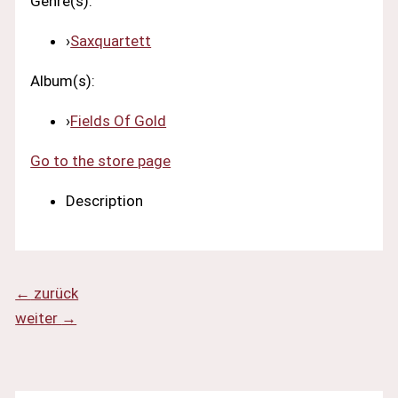
Genre(s):
›
Saxquartett
Album(s):
›
Fields Of Gold
Go to the store page
Description
←
zurück
weiter
→